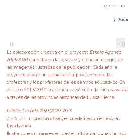
Saltar
ES
PT
EN
al
contenido
Menú
🔍
La colaboración creativa en el proyecto
Eskola Agenda
2019/2020
consistió en la ideación y creación integral de
las imágenes ilustradas de la publicación. Cada año, el
proyecto acoge un tema central propuesto por las
profesoras y los profesores de los centros educativos. En
el curso 2019/2020 la agenda versó sobre la música vasca
a través de las provincias históricas de Euskal Herria.
Eskola Agenda 2019/2020
, 2019
21×15 cm. Impresión
offset
, encuadernación en espiral,
tapa blanda
Ilustraciones originales en pastel, rotulador, gouache, lápiz